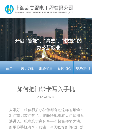
开启 "
智能"、"高效"、"快捷"
的
办公新标准
首页
关于我们
服务项目
新闻动态
联系我们
如何把门禁卡写入手机
2025-03-16
大家好！相信很多小伙伴都有过这样的烦恼：
出门忘记带门禁卡，眼睁睁地看着大门紧闭无
法进入。现在给大家分享一个超简便的方法。
如果你手机有NFC功能，今天教你如何把门禁