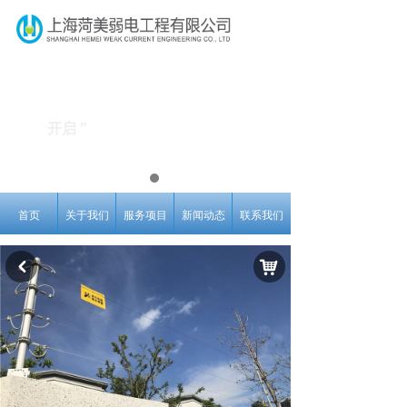
开启 "
智能"、"高效"、"快捷"
的
办公新标准
首页
关于我们
服务项目
新闻动态
联系我们
낙
낒